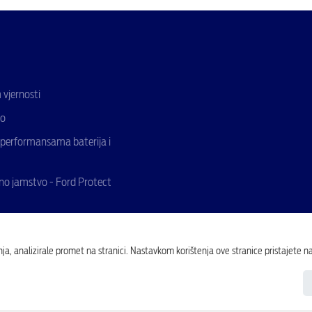
vjernosti
fo
 performansama baterija i
no jamstvo - Ford Protect
ja, analizirale promet na stranici. Nastavkom korištenja ove stranice pristajete n