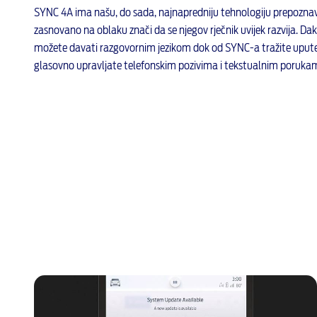
SYNC 4A ima našu, do sada, najnapredniju tehnologiju prepoznav
zasnovano na oblaku znači da se njegov rječnik uvijek razvija. Da
možete davati razgovornim jezikom dok od SYNC-a tražite upute, 
glasovno upravljate telefonskim pozivima i tekstualnim poruka