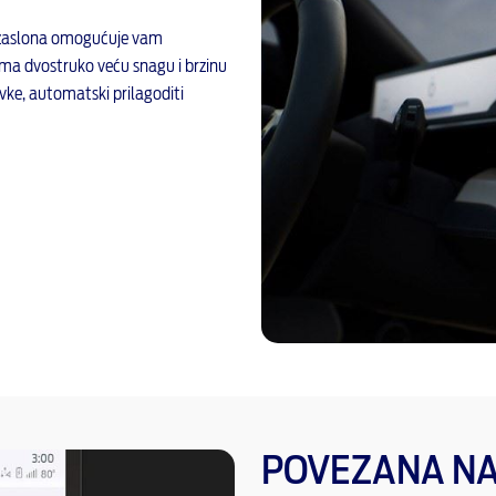
og zaslona omogućuje vam
ima dvostruko veću snagu i brzinu
vke, automatski prilagoditi
POVEZANA NA