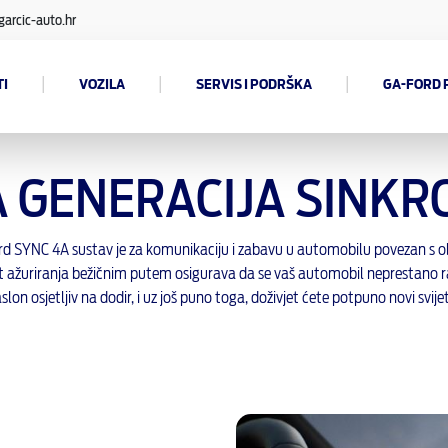
arcic-auto.hr
|
|
|
I
VOZILA
SERVIS I PODRŠKA
GA-FORD 
 GENERACIJA SINKR
rd SYNC 4A sustav je za komunikaciju i zabavu u automobilu povezan s 
 ažuriranja bežičnim putem osigurava da se vaš automobil neprestano ra
aslon osjetljiv na dodir, i uz još puno toga, doživjet ćete potpuno novi sv