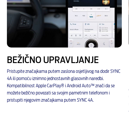
BEŽIČNO UPRAVLJANJE
Pristupite značajkama putem zaslona osjetljivog na dodir SYNC
4A ili pomoću iznimno jednostavnih glasovnih naredbi.
Kompatibilnost Apple CarPlay® i Android Auto™ znači da se
možete bežično povezati sa svojim pametnim telefonom i
pristupiti njegovim značajkama putem SYNC 4A.