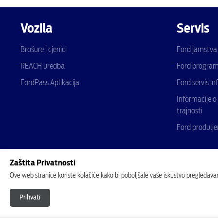
Vozila
Servis
Brošure i cjenici
Ford jamstva
REACH uredba
Ford program 
FordPass Aplikacija
Ford servis in
Informacije o
trajnosti
Ford produlje
Zaštita Privatnosti
Ove web stranice koriste kolačiće kako bi poboljšale vaše iskustvo pregledavan
Prihvati
© 2026 Ford Motor Company Ltd
Pristupačnost
Pravila o privatnosti