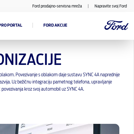
Ford prodajno-servisna mreža
|
Napravite svoj Ford
|
PRO PORTAL
FORD AKCIJE
ONIZACIJE
oblakom. Povezivanje s oblakom daje sustavu SYNC 4A naprednije
zvija. Uz bežičnu integraciju pametnog telefona, upravljanje
ijet povezivanja kroz svoj automobil uz SYNC 4A.