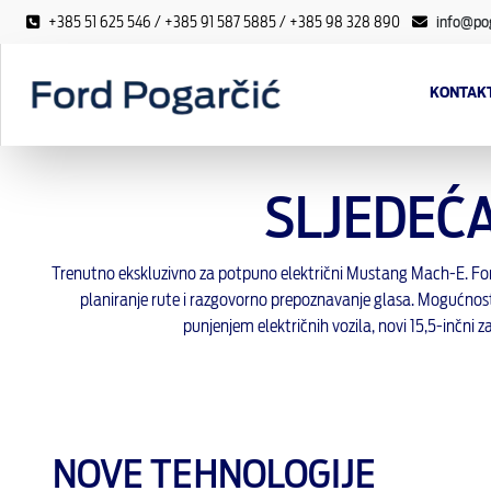
+385 51 625 546 / +385 91 587 5885 / +385 98 328 890
info@pog
KONTAKT
SLJEDEĆA
Trenutno ekskluzivno za potpuno električni Mustang Mach-E. Fo
planiranje rute i razgovorno prepoznavanje glasa. Mogućnost
punjenjem električnih vozila, novi 15,5-inčni z
NOVE TEHNOLOGIJE